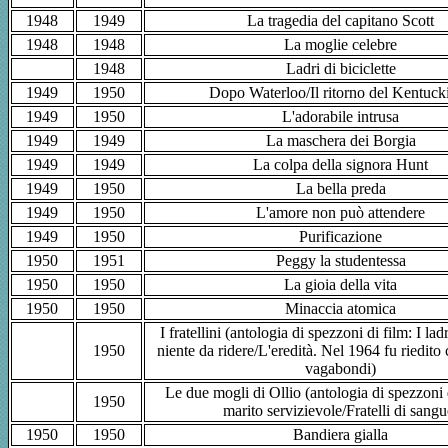
1948
1949
La tragedia del capitano Scott
1948
1948
La moglie celebre
1948
Ladri di biciclette
1949
1950
Dopo Waterloo/Il ritorno del Kentuck
1949
1950
L'adorabile intrusa
1949
1949
La maschera dei Borgia
1949
1949
La colpa della signora Hunt
1949
1950
La bella preda
1949
1950
L'amore non può attendere
1949
1950
Purificazione
1950
1951
Peggy la studentessa
1950
1950
La gioia della vita
1950
1950
Minaccia atomica
I fratellini (antologia di spezzoni di film: I la
1950
niente da ridere/L'eredità. Nel 1964 fu riedito c
vagabondi)
Le due mogli di Ollio (antologia di spezzoni 
1950
marito servizievole/Fratelli di sangu
1950
1950
Bandiera gialla