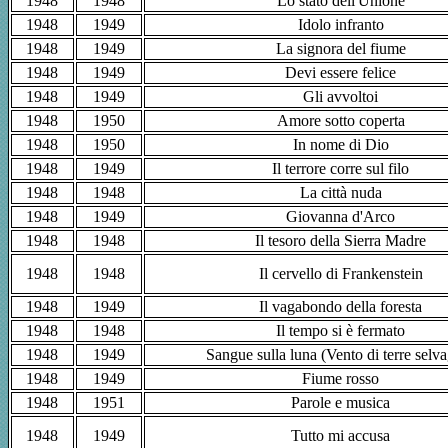
1948
1948
Lo stato dell'Unione
1948
1949
Idolo infranto
1948
1949
La signora del fiume
1948
1949
Devi essere felice
1948
1949
Gli avvoltoi
1948
1950
Amore sotto coperta
1948
1950
In nome di Dio
1948
1949
Il terrore corre sul filo
1948
1948
La città nuda
1948
1949
Giovanna d'Arco
1948
1948
Il tesoro della Sierra Madre
1948
1948
Il cervello di Frankenstein
1948
1949
Il vagabondo della foresta
1948
1948
Il tempo si è fermato
1948
1949
Sangue sulla luna (Vento di terre selv
1948
1949
Fiume rosso
1948
1951
Parole e musica
1948
1949
Tutto mi accusa