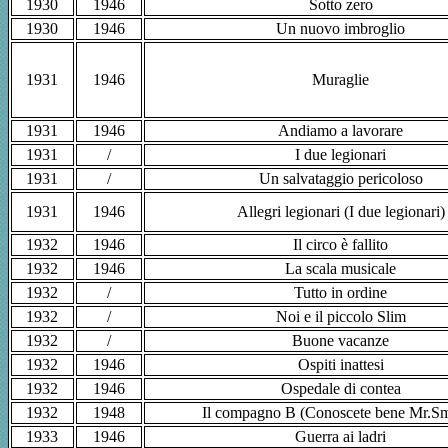
1930
1946
Sotto zero
1930
1946
Un nuovo imbroglio
1931
1946
Muraglie
1931
1946
Andiamo a lavorare
1931
/
I due legionari
1931
/
Un salvataggio pericoloso
1931
1946
Allegri legionari (I due legionari)
1932
1946
Il circo è fallito
1932
1946
La scala musicale
1932
/
Tutto in ordine
1932
/
Noi e il piccolo Slim
1932
/
Buone vacanze
1932
1946
Ospiti inattesi
1932
1946
Ospedale di contea
1932
1948
Il compagno B (Conoscete bene Mr.Sm
1933
1946
Guerra ai ladri