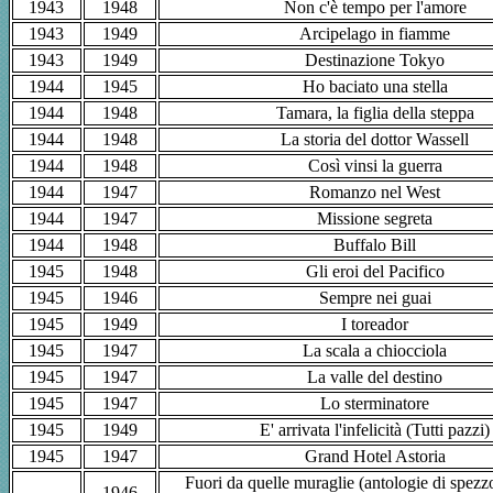
1943
1948
Non c'è tempo per l'amore
1943
1949
Arcipelago in fiamme
1943
1949
Destinazione Tokyo
1944
1945
Ho baciato una stella
1944
1948
Tamara, la figlia della steppa
1944
1948
La storia del dottor Wassell
1944
1948
Così vinsi la guerra
1944
1947
Romanzo nel West
1944
1947
Missione segreta
1944
1948
Buffalo Bill
1945
1948
Gli eroi del Pacifico
1945
1946
Sempre nei guai
1945
1949
I toreador
1945
1947
La scala a chiocciola
1945
1947
La valle del destino
1945
1947
Lo sterminatore
1945
1949
E' arrivata l'infelicità (Tutti pazzi)
1945
1947
Grand Hotel Astoria
Fuori da quelle muraglie (antologie di spezzo
1946