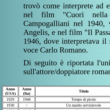
trovò come interprete ad e
nel film "Cuori nella
Campogalliani nel 1940, 
Angelis, e nel film "Il Pass
1946, dove interpretava il 
voce Carlo Romano.
Di seguito è riportata l'u
sull'attore/doppiatore roma
Anno
Anno
Titolo
(USA)
(Ita)
1929
1946
Tempo di picnic
1930
/
Un marito servizievole