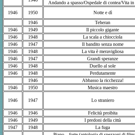
Andando a spasso/Ospedale di contea/Vita i
1946
1950
Notte e dì
1946
Teheran
1946
1949
Il piccolo gigante
1946
1948
La scala a chiocciola
1946
1947
Il bandito senza nome
1946
1948
La vita è meravigliosa
1946
1947
Grandi speranze
1946
1948
Duello al sole
1946
1948
Perdutamente
1946
Abbasso la ricchezza!
1946
1950
Musica maestro
1946
1947
Lo straniero
1946
1946
Felicità proibita
1946
1949
I predoni della città
1947
1948
La fuga
Piano... forte (antologia di spezzoni di film