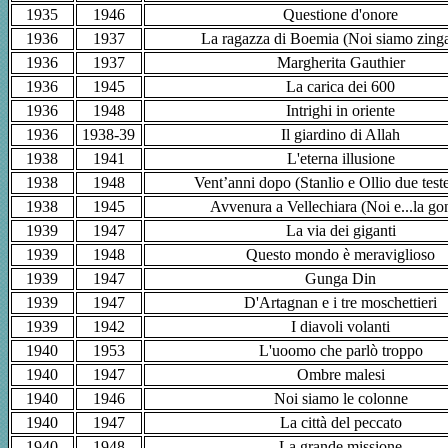
1935
1946
Questione d'onore
1936
1937
La ragazza di Boemia (Noi siamo zinga
1936
1937
Margherita Gauthier
1936
1945
La carica dei 600
1936
1948
Intrighi in oriente
1936
1938-39
Il giardino di Allah
1938
1941
L'eterna illusione
1938
1948
Vent’anni dopo (Stanlio e Ollio due test
1938
1945
Avvenura a Vellechiara (Noi e...la go
1939
1947
La via dei giganti
1939
1948
Questo mondo è meraviglioso
1939
1947
Gunga Din
1939
1947
D'Artagnan e i tre moschettieri
1939
1942
I diavoli volanti
1940
1953
L'uoomo che parlò troppo
1940
1947
Ombre malesi
1940
1946
Noi siamo le colonne
1940
1947
La città del peccato
1940
1948
La grande missione