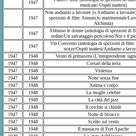
1947
musicale/ Ospiti inattesi)
Non andiamo a lavorare (o Andiamo a lavorare)
1947
spezzoni di film: Annuncio matrimoniale/Lavo
Alchimia)
Abbasso le donne (antologia di spezzoni di fi
1947
ordine/Un salvataggio pericoloso/Noi e il pi
Via Convento (antologia di spezzoni di film: 
1947
nozze/Ospiti inattesi/Andiamo a lavor
1947
1948
Vento di primavera (L'intraprendente sign
1947
1948
Corsari della terra
1947
1948
Violenza
1947
1948
Notte senza fine
1947
1948
Anima e corpo
1947
1948
La moglie celebre
1947
1949
La città del jazz
1947
1948
Il cerchio si chiude
1947
1948
Notte di bivacco
1947
1948
Scritto sul vento
1948
1948
Il massacro di Fort Apache