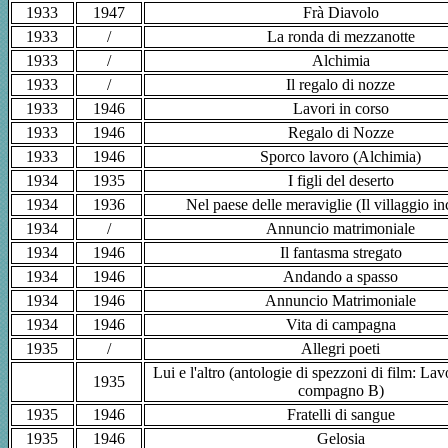
1933
1947
Frà Diavolo
1933
/
La ronda di mezzanotte
1933
/
Alchimia
1933
/
Il regalo di nozze
1933
1946
Lavori in corso
1933
1946
Regalo di Nozze
1933
1946
Sporco lavoro (Alchimia)
1934
1935
I figli del deserto
1934
1936
Nel paese delle meraviglie (Il villaggio in
1934
/
Annuncio matrimoniale
1934
1946
Il fantasma stregato
1934
1946
Andando a spasso
1934
1946
Annuncio Matrimoniale
1934
1946
Vita di campagna
1935
/
Allegri poeti
Lui e l'altro (antologie di spezzoni di film: Lavo
1935
compagno B)
1935
1946
Fratelli di sangue
1935
1946
Gelosia